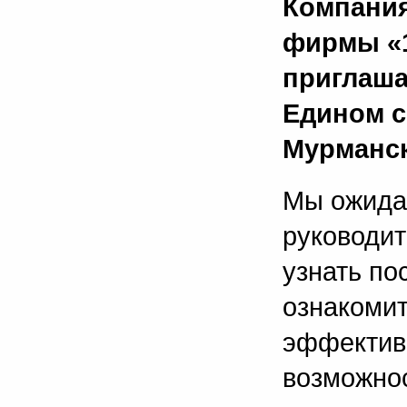
Компания
фирмы «1
приглаша
Едином се
Мурманск
Мы ожидае
руководи
узнать по
ознакомит
эффектив
возможнос