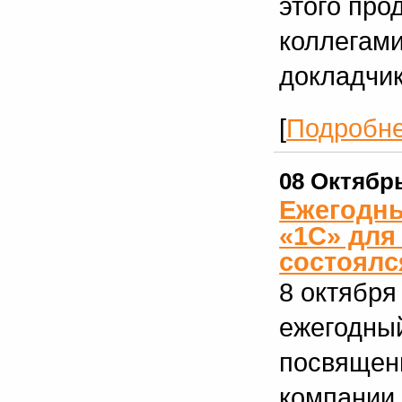
этого про
коллегами
докладчи
[
Подробн
08 Октябр
Ежегодны
«1С» для
состоялс
8 октября
ежегодны
посвящен
компании 