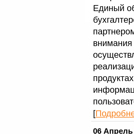
Единый о
бухгалтер
партнером
внимания 
осуществл
реализац
продукта
информаци
пользоват
[
Подробн
06 Апрель