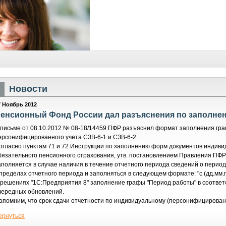
Новости
7 Ноябрь 2012
енсионный Фонд России дал разъяснения по заполнен
 письме от 08.10.2012 № 08-18/14459 ПФР разъяснил формат заполнения гр
ерсонифицированного учета СЗВ-6-1 и СЗВ-6-2.
огласно пунктам 71 и 72 Инструкции по заполнению форм документов индиви
бязательного пенсионного страхования, утв. постановлением Правления ПФР
аполняется в случае наличия в течение отчетного периода сведений о перио
 пределах отчетного периода и заполняться в следующем формате: "с (дд.мм.гггг.)
 решениях "1С:Предприятия 8" заполнение графы "Период работы" в соответ
чередных обновлений.
апомним, что срок сдачи отчетности по индивидуальному (персонифицированно
ернуться