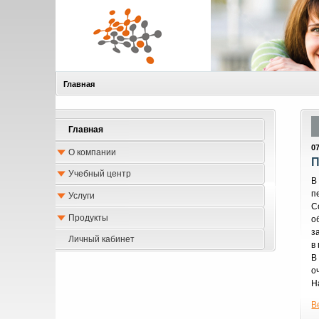
Главная
Главная
0
О компании
П
Учебный центр
В
п
Услуги
С
Продукты
о
з
Личный кабинет
в
В
о
Н
В