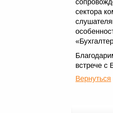
сопровожд
сектора ко
слушателя
особеннос
«Бухгалтер
Благодари
встрече с
Вернуться