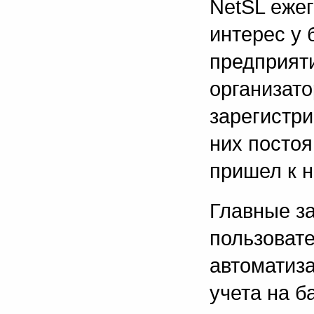
NetSL еже
интерес у 
предприяти
организато
зарегистри
них постоя
пришел к 
Главные з
пользоват
автоматиза
учета на б