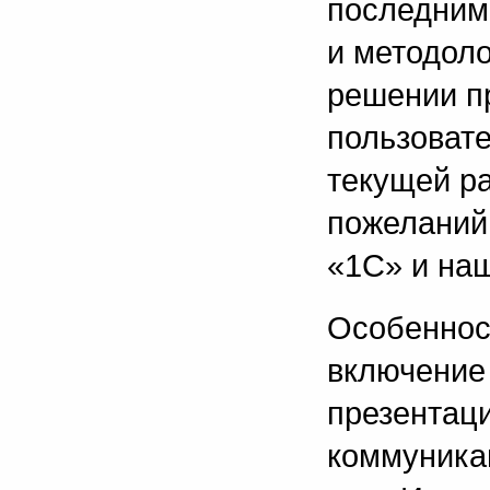
последним
и методоло
решении п
пользовате
текущей р
пожеланий
«1С» и наш
Особеннос
включение
презентац
коммуника