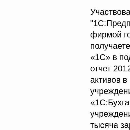
Участвова
"1С:Предп
фирмой г
получаете
«1С» в по
отчет 201
активов в
учреждени
«1С:Бухга
учреждени
тысяча за