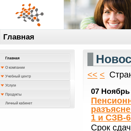
Главная
Новос
Главная
О компании
<<
<
Стран
Учебный центр
Услуги
07 Ноябрь
Продукты
Пенсион
Личный кабинет
разъясне
1 и СЗВ-6
Срок сдач