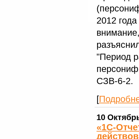
(персониф
2012 года
внимание,
разъясни
"Период 
персонифи
СЗВ-6-2.
[
Подробн
10 Октябр
«1С-Отче
действов