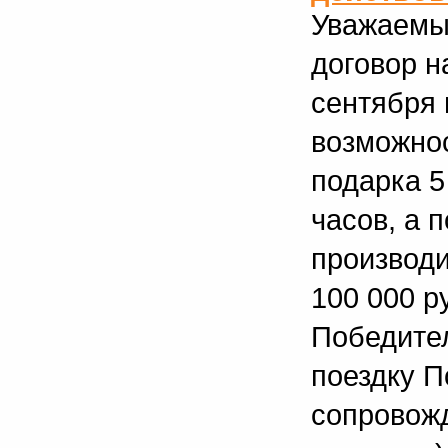
Уважаемы
договор н
сентября 
возможнос
подарка 5
часов, а 
производи
100 000 р
Победител
поездку П
сопровожд