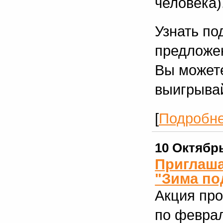
человека)
Узнать по
предложен
Вы можете
выигрывай
[
Подробн
10 Октябр
Приглаша
"Зима по
Акция про
по феврал