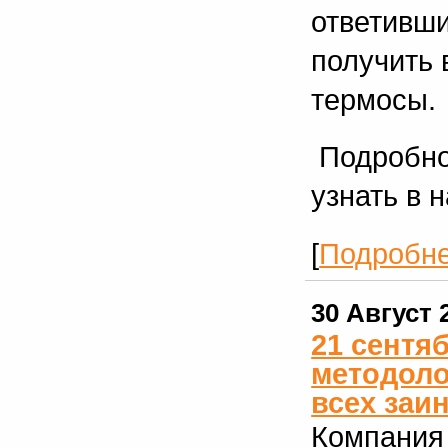
ответивши
получить 
термосы.
Подробно
узнать в 
[
Подробн
30 Август 
21 сентя
методоло
всех заи
Компания